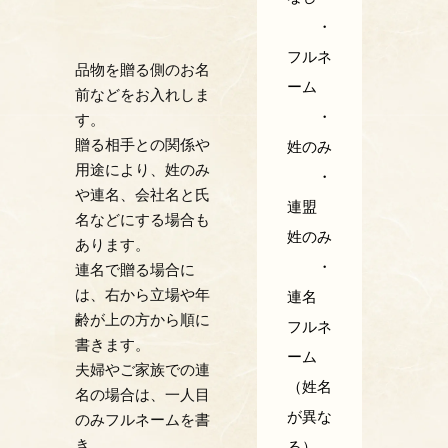
・
フルネ
品物を贈る側のお名
ーム
前などをお入れしま
・
す。
贈る相手との関係や
姓のみ
用途により、姓のみ
・
や連名、会社名と氏
連盟
名などにする場合も
姓のみ
あります。
・
連名で贈る場合に
は、右から立場や年
連名
齢が上の方から順に
フルネ
書きます。
ーム
夫婦やご家族での連
（姓名
名の場合は、一人目
が異な
のみフルネームを書
き、
る）