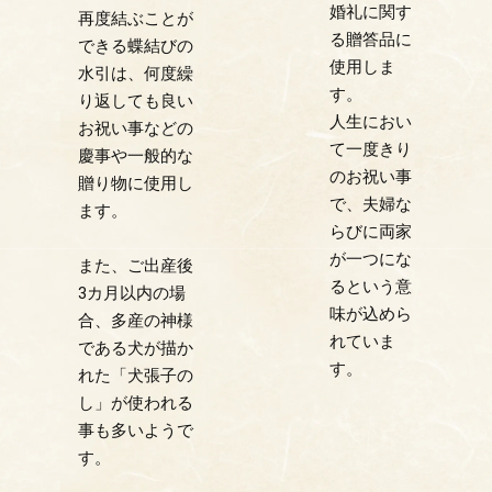
婚礼に関す
再度結ぶことが
る贈答品に
できる蝶結びの
使用しま
水引は、何度繰
す。
り返しても良い
人生におい
お祝い事などの
て一度きり
慶事や一般的な
のお祝い事
贈り物に使用し
で、夫婦な
ます。
らびに両家
が一つにな
また、ご出産後
るという意
3カ月以内の場
味が込めら
合、多産の神様
れていま
である犬が描か
す。
れた「犬張子の
し」が使われる
事も多いようで
す。