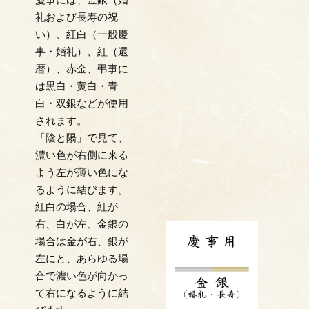
礼および長寿の祝
い）、紅白（一般慶
事・婚礼）、紅（還
暦）、赤金、弔事に
は黒白・黄白・青
白・双銀などが使用
されます。
「陰と陽」で見て、
濃い色が右側に来る
よう左が薄い色にな
るように結びます。
紅白の場合、紅が
右、白が左、金銀の
場合は金が右、銀が
左にと、あらゆる場
合で濃い色が向かっ
て右になるように結