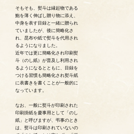
そもそも、熨斗は縁起物である
鮑を薄く伸ばし贈り物に添え、
中身を表す目録と一緒に贈られ
ていましたが、後に簡略化さ
れ、昆布や紙で熨斗を代用され
るようになりました。
近年では更に簡略化され印刷熨
斗（のし紙）が普及し利用され
るようになるとともに、目録を
つける習慣も簡略化され熨斗紙
に表書きを書くことが一般的に
なっています。
なお、一般に熨斗が印刷された
印刷掛紙を慶事用として「のし
紙」と呼びますが、弔事のとき
は、熨斗は印刷されていないの