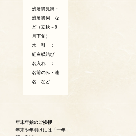
残暑御見舞・
残暑御伺 な
ど（立秋～8
月下旬）
水 引 ：
紅白蝶結び
名入れ ：
名前のみ・連
名 など
年末年始のご挨拶
年末や年明けには「一年