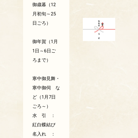
御歳暮（12
月初旬～25
日ごろ）
御年賀（1月
1日～6日ご
ろまで）
寒中御見舞・
寒中御伺 な
ど（1月7日
ごろ～）
水 引 ：
紅白蝶結び
名入れ ：