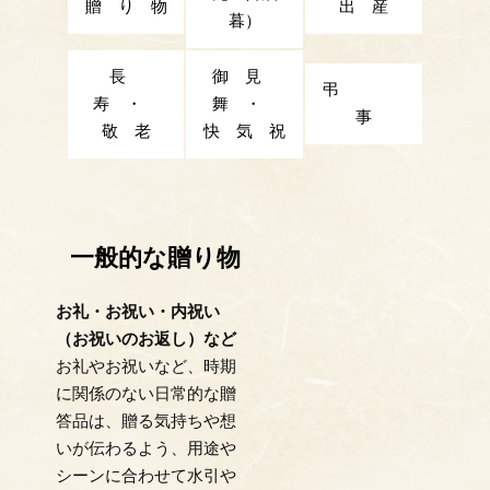
贈 り 物
出 産
暮）
長
御 見
弔
寿 ・
舞 ・
事
敬 老
快 気 祝
一般的な贈り物
お礼・お祝い・内祝い
（お祝いのお返し）など
お礼やお祝いなど、時期
に関係のない日常的な贈
答品は、贈る気持ちや想
いが伝わるよう、用途や
シーンに合わせて水引や