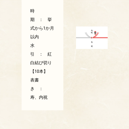
時
期 ： 挙
式から1か月
以内
水
引 ： 紅
白結び切り
【10本】
表書
き ：
寿、内祝