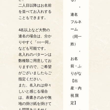
二人目以降はお名前
・
を並べてお入れする
連名
こともできます。
フルネ
ーム
4名以上など大勢の
連名の場合は、分か
（同一
りやすく「○○一同」
姓）
なども可能です。
・
名入れのパターンは
お名
数種類ご用意してお
前・ふ
りますので、ご希望
がございましたらご
りがな
指定ください。
【出
また、名入れは仰々
産・内
しいと感じる場合
祝 限
は、表書きのみや無
定】
地の掛け紙を掛けて
も問題ありません。