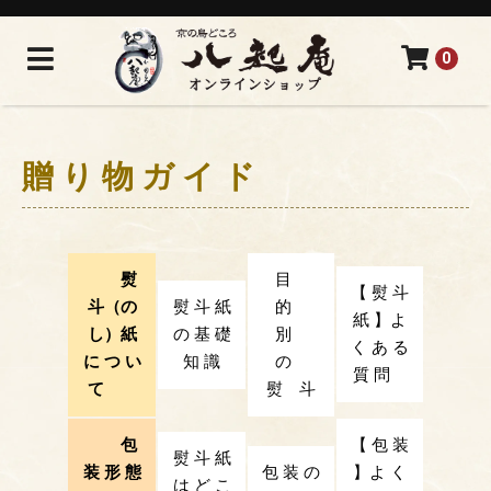
0
贈 り 物 ガ イ ド
熨
目
【 熨 斗
斗（の
熨 斗 紙
的
紙 】よ
し）紙
の 基 礎
別
く あ る
に つ い
知 識
の
質 問
て
熨 斗
包
【 包 装
熨 斗 紙
装 形 態
包 装 の
】よ く
は ど こ