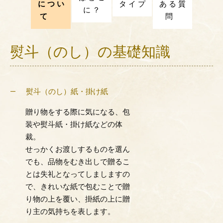
に つ い
タ イ プ
あ る 質
に ？
て
問
熨斗（のし）の基礎知識
熨斗（のし）紙・掛け紙
贈り物をする際に気になる、包
装や熨斗紙・掛け紙などの体
裁。
せっかくお渡しするものを選ん
でも、品物をむき出しで贈るこ
とは失礼となってしましますの
で、きれいな紙で包むことで贈
り物の上を覆い、掛紙の上に贈
り主の気持ちを表します。