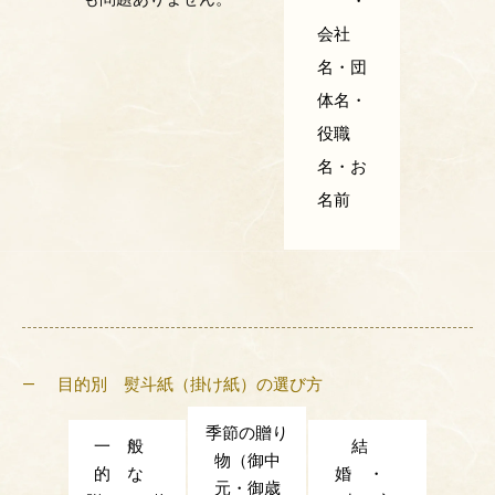
・
会社
名・団
体名・
役職
名・お
名前
目的別 熨斗紙（掛け紙）の選び方
季節の贈り
一 般
結
物（御中
的 な
婚 ・
元・御歳