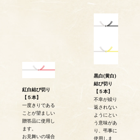
黒白(黄白)
結び切り
紅白結び切り
【５本】
【５本】
不幸が繰り
一度きりである
返されない
ことが望ましい
ようにとい
贈答品に使用し
う意味があ
ます。
り、弔事に
お見舞いの場合
使用しま