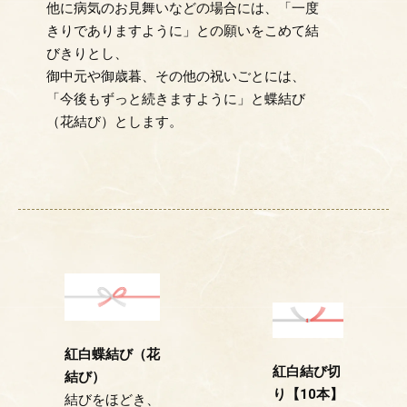
他に病気のお見舞いなどの場合には、「一度
きりでありますように」との願いをこめて結
びきりとし、
御中元や御歳暮、その他の祝いごとには、
「今後もずっと続きますように」と蝶結び
（花結び）とします。
紅白蝶結び（花
紅白結び切
結び）
り【10本】
結びをほどき、